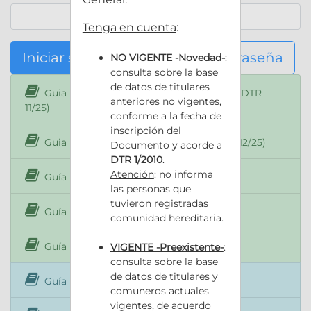
Tenga en cuenta
:
Iniciar sesión
Olvidé mi contraseña
NO VIGENTE -Novedad-
:
consulta sobre la base
de datos de titulares
Guia Rápida ANOTACIÓN DE BOLETOS (DTR
anteriores no vigentes,
11/25)
conforme a la fecha de
inscripción del
Guia Rápida HIPOTECA DIVISIBLE (DTR 12/25)
Documento y acorde a
DTR 1/2010
.
Atención
: no informa
Guía Rápida de RECALCULO de Costos
las personas que
tuvieron registradas
Guía Rápida de Autogestión de VEPs
comunidad hereditaria.
Guía Rápida de Beneficiario Final
VIGENTE -Preexistente-
:
consulta sobre la base
de datos de titulares y
Guía Rápida Presentación Digital
comuneros actuales
vigentes
, de acuerdo