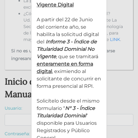
La presentación Digital debe abonarse
Vigente Digital
exclusivamente con un VEP.
¿Cómo puedo obtener mi firma Digital?
A partir del 22 de Junio
Ud. puede tramitarlo ante la ONTI o ante La
Secretaría de Innovación, Ciencia y Tecnología
del corriente año, se
de la Jefatura de Gabinete de Ministros, para
habilita la solicitud digital
mayor información ingrese al siguiente
LINK
.
del
Informe 3 - Índice de
Titularidad Dominial No
Si no es un usuario registrado, puede registrarse
Vigente
, que se tramitará
ingresando
AQUÍ
enteramente en forma
digital
, eximiendo al
solicitante de concurrir en
Inicio de sesión
forma presencial al RPI.
Manuales y Tutoriales
Solicítelo desde el mismo
Usuario:
formulario “
N° 3 - Índice
Titularidad Dominial
”
disponible para Usuarios
Registrados y Público
Contraseña:
General.