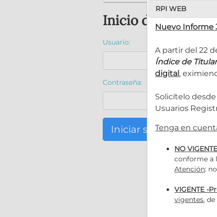
RPI WEB
Inicio de sesión
Nuevo Informe 3
Usuario:
A partir del 22 d
Índice de Titul
digital
, eximiend
Contraseña:
Solicítelo desde
Usuarios Regist
Tenga en cuent
Iniciar sesión
Olvid
NO VIGENTE
conforme a 
Atención
: n
VIGENTE -Pr
vigentes
, d