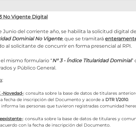
Manuales
 No Vigente Digital
e Junio del corriente año, se habilita la solicitud digital d
Guia Ráp
aridad Dominial No Vigente
, que se tramitará
enteramente
o al solicitante de concurrir en forma presencial al RPI.
Guia Rápi
 el mismo formulario “
N° 3 - Índice Titularidad Dominial
”
Guía Ráp
rados y Público General.
Guía Rápi
a
:
é mi contraseña
Guía Rápid
 -Novedad-
: consulta sobre la base de datos de titulares anterio
la fecha de inscripción del Documento y acorde a
DTR 1/2010
.
o informa las personas que tuvieron registradas comunidad hered
Guía Rápi
eexistente-
: consulta sobre la base de datos de titulares y comu
Guia Rápi
e acuerdo con la fecha de inscripción del Documento.