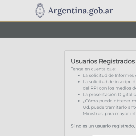
Usuarios Registrados
Tenga en cuenta que:
La solicitud de Informes 
La solicitud de inscripc
del RPI con los medios d
La presentación Digital
¿Cómo puedo obtener mi
Ud. puede tramitarlo ante
Ministros, para mayor in
Si no es un usuario registrado