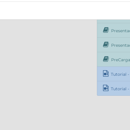
Subsanaci
Subsanaci
Presentac
Presentaci
PreCarga 
Tutorial -
Tutorial -