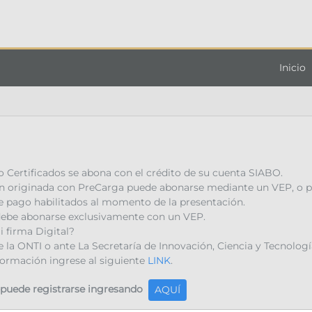
Inicio
o Certificados se abona con el crédito de su cuenta SIABO.
ión originada con PreCarga puede abonarse mediante un VEP, o p
e pago habilitados al momento de la presentación.
 debe abonarse exclusivamente con un VEP.
 firma Digital?
 la ONTI o ante La Secretaría de Innovación, Ciencia y Tecnologí
formación ingrese al siguiente
LINK
.
, puede registrarse ingresando
AQUÍ