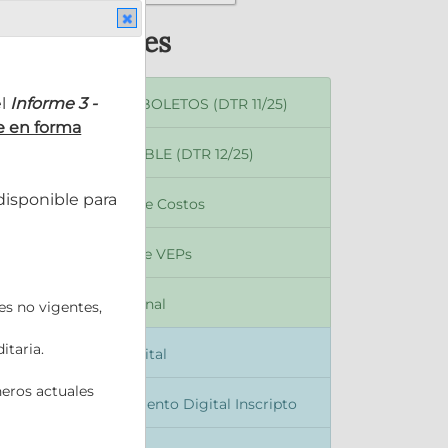
 y Tutoriales
el
Informe 3 -
ida ANOTACIÓN DE BOLETOS (DTR 11/25)
 en forma
da HIPOTECA DIVISIBLE (DTR 12/25)
 disponible para
ida de RECALCULO de Costos
da de Autogestión de VEPs
a de Beneficiario Final
res no vigentes,
itaria.
da Presentación Digital
neros actuales
da Descarga Documento Digital Inscripto