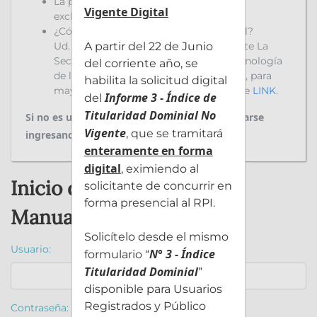
La presentación Digital debe abonarse
Vigente Digital
exclusivamente con un VEP.
¿Cómo puedo obtener mi firma Digital?
Ud. puede tramitarlo ante la ONTI o ante La
A partir del 22 de Junio
Secretaría de Innovación, Ciencia y Tecnología
del corriente año, se
de la Jefatura de Gabinete de Ministros, para
habilita la solicitud digital
mayor información ingrese al siguiente
LINK
.
Informe 3 - Índice de
del
Titularidad Dominial No
Si no es un usuario registrado, puede registrarse
Vigente
, que se tramitará
ingresando
AQUÍ
enteramente en forma
digital
, eximiendo al
Inicio de sesión
solicitante de concurrir en
forma presencial al RPI.
Manuales y Tutoriales
Solicítelo desde el mismo
Usuario:
N° 3 - Índice
formulario “
Titularidad Dominial
”
disponible para Usuarios
Registrados y Público
Contraseña: